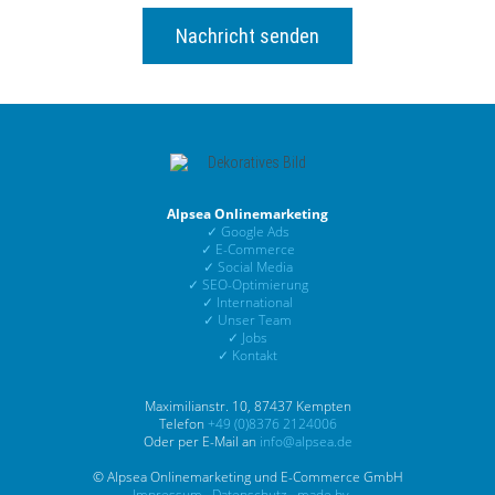
Alpsea Onlinemarketing
✓ Google Ads
✓ E-Commerce
✓ Social Media
✓ SEO-Optimierung
✓ International
✓ Unser Team
✓ Jobs
✓ Kontakt
Maximilianstr. 10, 87437 Kempten
Telefon
+49 (0)8376 2124006
Oder per E-Mail an
info@alpsea.de
© Alpsea Onlinemarketing und E-Commerce GmbH
Impressum
.
Datenschutz
.
made by ...